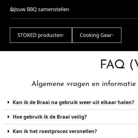
Ga
Jouw BBQ samenstellen
naar
de
inhoud
STOKED producten
Cooking Gear
Braai
Kookgerei
FAQ (V
Mini
Thermometers
Algemene vragen en informatie
Geef een cadeau
Houtskool & Haardhout
Kan ik de Braai na gebruik weer uit elkaar halen?
Hoe gebruik ik de Braai veilig?
Kan ik het roestproces versnellen?