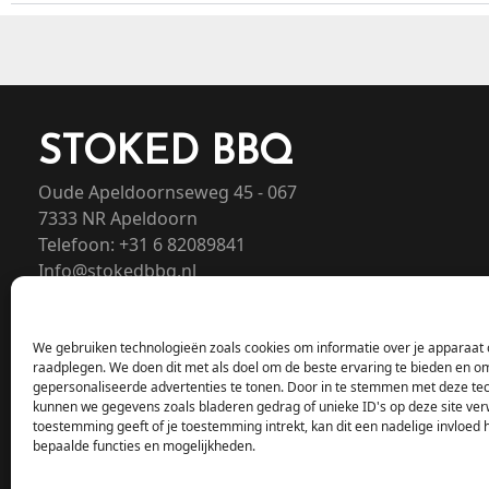
STOKED BBQ
Oude Apeldoornseweg 45 - 067
7333 NR Apeldoorn
Telefoon: +31 6 82089841
Info@stokedbbq.nl
We gebruiken technologieën zoals cookies om informatie over je apparaat o
raadplegen. We doen dit met als doel om de beste ervaring te bieden en o
gepersonaliseerde advertenties te tonen. Door in te stemmen met deze te
kunnen we gegevens zoals bladeren gedrag of unieke ID's op deze site ver
toestemming geeft of je toestemming intrekt, kan dit een nadelige invloed
bepaalde functies en mogelijkheden.