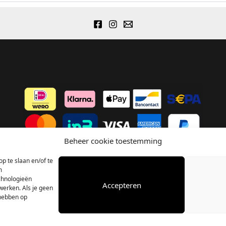
Beheer cookie toestemming
p te slaan en/of te
m
chnologieën
Accepteren
werken. Als je geen
 hebben op
© 2020 - 2026 STOKED BBQ