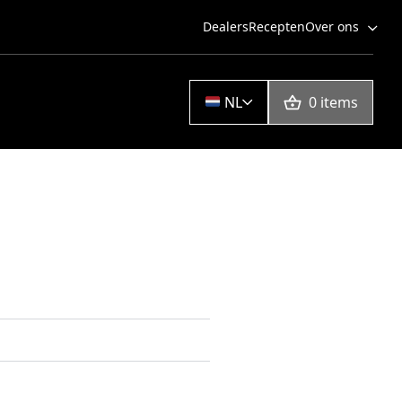
Dealers
Recepten
Over ons
NL
0 items
Dutch Oven 4,5 Qt
Dutch oven 9 Qt