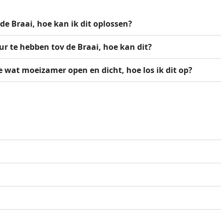
de Braai, hoe kan ik dit oplossen?
Pizzasteen
Pizza Tools
ur te hebben tov de Braai, hoe kan dit?
 wat moeizamer open en dicht, hoe los ik dit op?
Voordeelsets
Dutch Oven Set
Smashburger Set