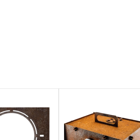
Pizzasteen
Pizza Tools
Voordeelsets
Dutch Oven Set
Smashburger Set