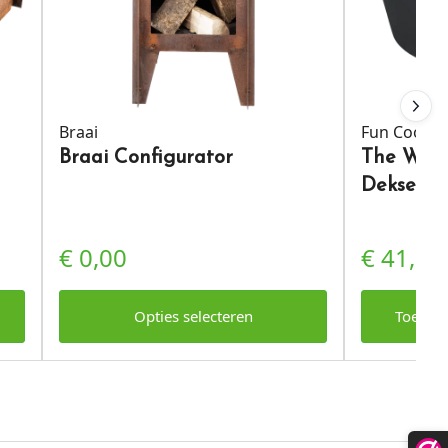
Braai
Fun Cookin
Braai Configurator
The Wind
Deksel
€
0,00
€
41,95
Opties selecteren
Toevoe