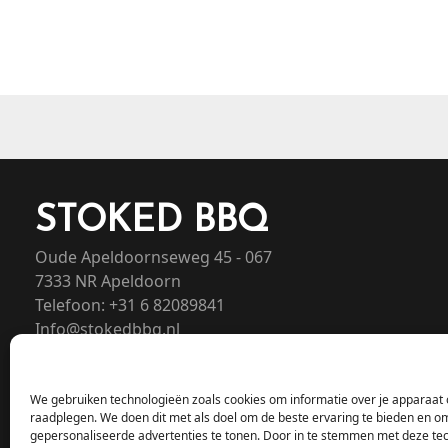
STOKED BBQ
Oude Apeldoornseweg 45 - 067
7333 NR Apeldoorn
Telefoon: +31 6 82089841
Info@stokedbbq.nl
We gebruiken technologieën zoals cookies om informatie over je apparaat o
raadplegen. We doen dit met als doel om de beste ervaring te bieden en o
gepersonaliseerde advertenties te tonen. Door in te stemmen met deze te