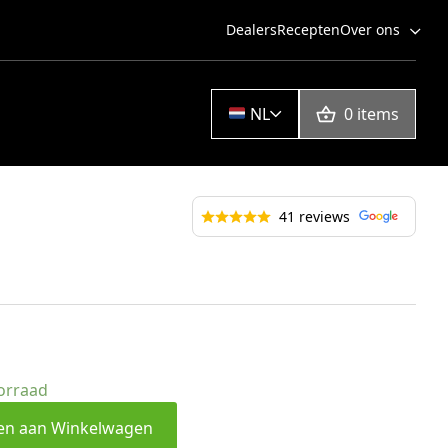
Dealers
Recepten
Over ons
NL
0 items
41 reviews
Dutch Oven 4,5 Qt
Dutch oven 9 Qt
orraad
en aan Winkelwagen