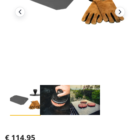
€
114,95