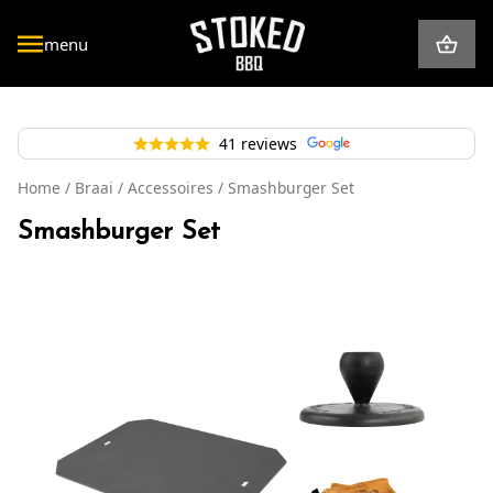
Ga
naar
menu
de
inhoud
41 reviews
Braai
Kookgerei
Home
/
Braai
/
Accessoires
/ Smashburger Set
Mini
Thermometers
Smashburger Set
Geef een cadeau
Houtskool & Haardhout