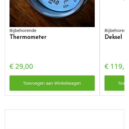
Bijbehorende
Bijbehorend
Thermometer
Deksel
€
29,00
€
119,0
Toevoegen aan Winkelwagen
Toev