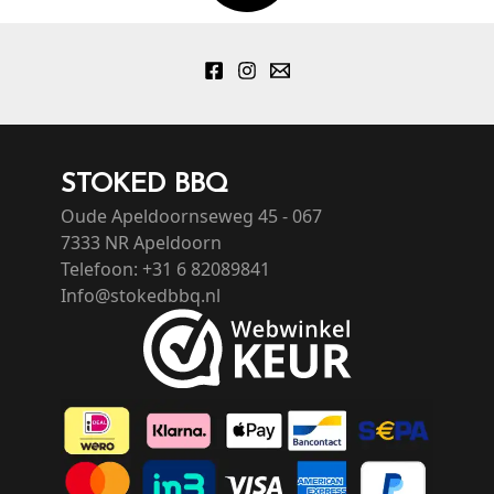
STOKED BBQ
Oude Apeldoornseweg 45 - 067
7333 NR Apeldoorn
Telefoon: +31 6 82089841
Info@stokedbbq.nl