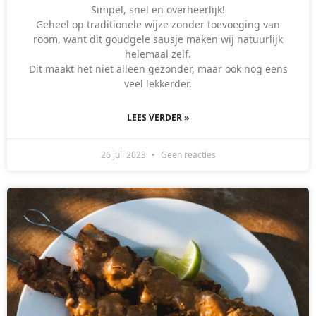
Simpel, snel en overheerlijk!
Geheel op traditionele wijze zonder toevoeging van
room, want dit goudgele sausje maken wij natuurlijk
helemaal zelf.
Dit maakt het niet alleen gezonder, maar ook nog eens
veel lekkerder.
LEES VERDER »
26 juli 2023
Geen reacties