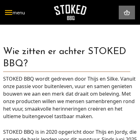
Ga
naar
menu
de
inhoud
Braai
Kookgerei
Wie zitten er achter STOKED
BBQ?
Mini
Thermometers
STOKED BBQ wordt gedreven door Thijs en Silke. Vanuit
Geef een cadeau
Houtskool & Haardhout
onze passie voor buitenleven, vuur en samen genieten
bouwen we aan een merk dat draait om beleving. Met
onze producten willen we mensen samenbrengen rond
het vuur, smaakvolle herinneringen creëren en het
ultieme buitengevoel tastbaar maken.
STOKED BBQ is in 2020 opgericht door Thijs en Jordy, die
samen de basis legden voor dit avontuur. Sinds juni 2025