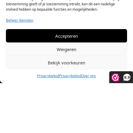
toestemming geeft of je toestemming intrekt, kan dit een nadelige
invloed hebben op bepaalde functies en mogelijkheden.
Beheer diensten
STOKED BBQ
Oude Apeldoornseweg 45 - 067
Accepteren
7333 NR Apeldoorn
Telefoon: +31 6 82089841
Weigeren
Info@stokedbbq.nl
Bekijk voorkeuren
Privacybeleid
Privacybeleid
Over ons
9,9
FAQ (Veelgestelde vragen)
Algemene voorwaarden