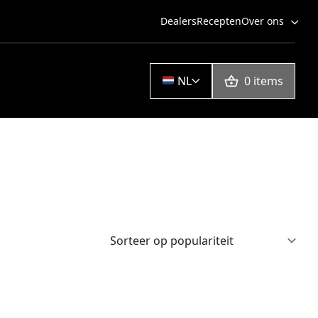
Dealers
Recepten
Over ons
NL
0 items
Dutch Oven 4,5 Qt
Dutch oven 9 Qt