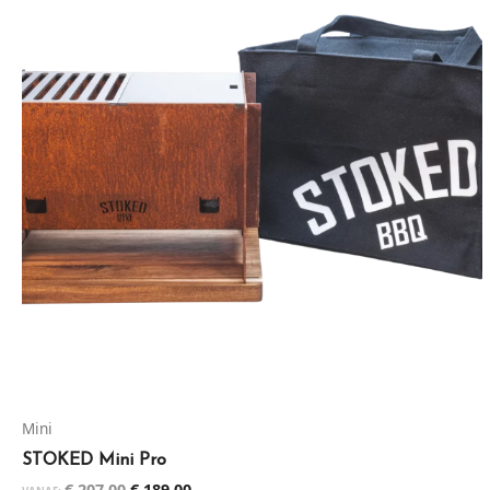
€ 207,00.
€ 189,00.
Mini
STOKED Mini Pro
€
207,00
€
189,00