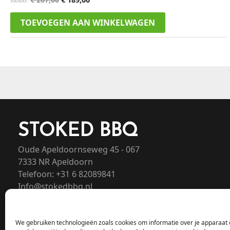
VANAF:
TOEVOEGEN AAN WINKELWAGEN
STOKED BBQ
Oude Apeldoornseweg 45 - 067
7333 NR Apeldoorn
Telefoon: +31 6 82089841
Info@stokedbbq.nl
We gebruiken technologieën zoals cookies om informatie over je apparaat o