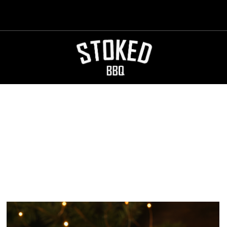
STOKED BRAAI Samenstellen
Configureer je eigen STOKED Braai
Skillet S
Skillet L
Voordeel Edities