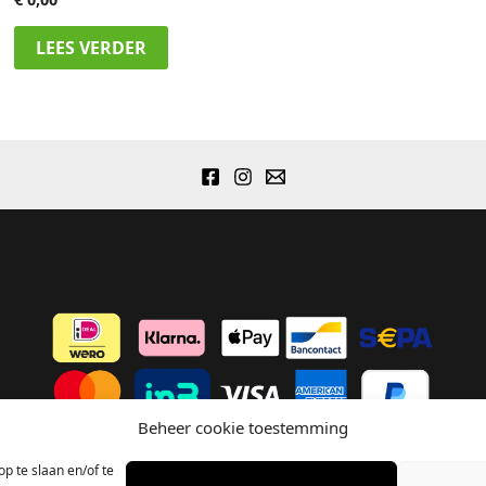
LEES VERDER
Pizzasteen
Pizza Tools
Voordeelsets
Dutch Oven Set
Smashburger Set
Beheer cookie toestemming
p te slaan en/of te