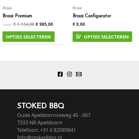
Braai
Braai
Braai Premium
Braai Configurator
€
1.134,00
€
985,00
€
0,00
VANAF:
OPTIES SELECTEREN
OPTIES SELECTEREN
STOKED BBQ
Oude Apeldoornseweg 45 - 067
7333 NR Apeldoorn
Telefoon: +31 6 82089841
Info@stokedbbq.nl