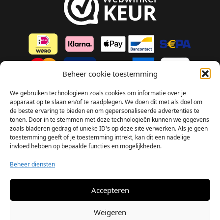
Beheer cookie toestemming
We gebruiken technologieën zoals cookies om informatie over je
FAQ (Veelgestelde vragen)
apparaat op te slaan en/of te raadplegen. We doen dit met als doel om
Algemene voorwaarden
de beste ervaring te bieden en om gepersonaliseerde advertenties te
tonen. Door in te stemmen met deze technologieën kunnen we gegevens
Privacybeleid
zoals bladeren gedrag of unieke ID's op deze site verwerken. Als je geen
toestemming geeft of je toestemming intrekt, kan dit een nadelige
Disclaimer
invloed hebben op bepaalde functies en mogelijkheden.
Verzenden en retour
Beheer diensten
Klachten
Accepteren
Weigeren