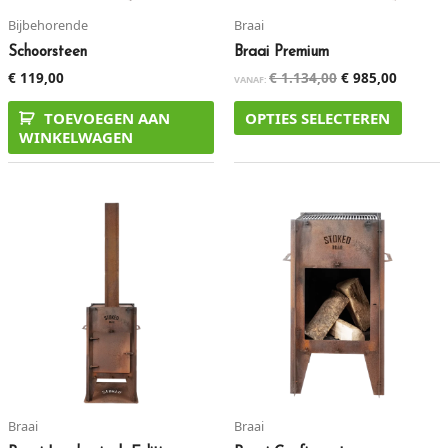
Bijbehorende
Braai
Schoorsteen
Braai Premium
€
119,00
€
1.134,00
€
985,00
VANAF:
TOEVOEGEN AAN
OPTIES SELECTEREN
WINKELWAGEN
Oorspronkelijke
Huidige
prijs
prijs
was:
is:
€ 672,00.
€ 625,00.
Braai
Braai