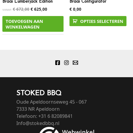
Braai Lumberjack Edition
Braai Configurator
€
672,00
€
625,00
€
0,00
VANAF:
TOEVOEGEN AAN
OPTIES SELECTEREN
WINKELWAGEN
STOKED BBQ
Oude Apeldoornseweg 45 - 067
7333 NR Apeldoorn
Telefoon: +31 6 82089841
Info@stokedbbq.nl