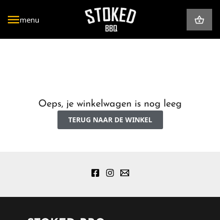
Ga
naar
menu
de
inhoud
Braai
Kookgerei
Mini
Thermometers
Oeps, je winkelwagen is nog leeg
TERUG NAAR DE WINKEL
Geef een cadeau
Houtskool & Haardhout